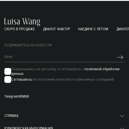
СКОРО В ПРОДАЖЕ
ДИАЛОГ ФАКТУР
НАЕДИНЕ С ЛЕТОМ
ДИАЛОГ
ПОДПИШИТЕСЬ НА НОВОСТИ
Подписываясь на рассылку, я соглашаюсь с
политикой обработки
данных
Соглашаюсь
на получение новостных и рекламных сообщений
Telegram
VK
MAX
СПРАВКА
ЮРИДИЧЕСКАЯ ИНФОРМАЦИЯ