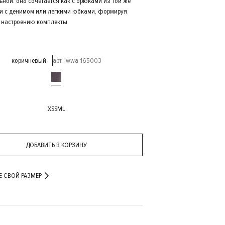
ьной: она сочетается как с брюками из той же
к и с денимом или легкими юбками, формируя
 настроению комплекты.
коричневый
арт. lwwa-165003
XS
S
M
L
ДОБАВИТЬ В КОРЗИНУ
Е СВОЙ РАЗМЕР