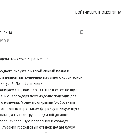
ВОЙТИ
ИЗБРАННОЕ
КОРЗИНА
О ЛЬНА
 990 ₽
ели: 177/77/57/85, размер - S
бодного силуэта с мягкой линией плеча и
ой длиной, выполненная изо льна с характерной
актурой. Лен обеспечивает
оницаемость, комфорт в тепле и естественную
ляцию, благодаря чему изделие подходит для
го ношения. Модель с открытым V-образным
 отложным воротником формирует аккуратную
ольте, а широкие рукава длиной до локтя
балансированную пропорцию и свободу
 Глубокий графитовый оттенок делает блузу