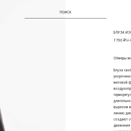
ПОИСК
БЛУЗА ИЗ
7 790 ₽
12
Обмеры мод
Блуза сво
укороченн
матовой ф
воздухопр
терморегу
длительно
вырезом и
линию дек
создают с
движения.