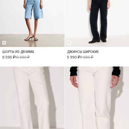
ШОРТЫ ИЗ ДЕНИМА
ДЖИНСЫ ШИРОКИЕ
36
38
34
36
42
34
6 590 ₽
10 990 ₽
5 990 ₽
11 990 ₽
40
42
40
38
- 50%
- 50%