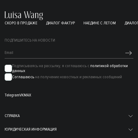
СКОРО В ПРОДАЖЕ
ДИАЛОГ ФАКТУР
НАЕДИНЕ С ЛЕТОМ
ДИАЛОГ
ПОДПИШИТЕСЬ НА НОВОСТИ
Подписываясь на рассылку, я соглашаюсь с
политикой обработки
данных
Соглашаюсь
на получение новостных и рекламных сообщений
Telegram
VK
MAX
СПРАВКА
ЮРИДИЧЕСКАЯ ИНФОРМАЦИЯ