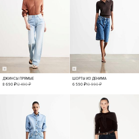
ДЖИНСЫ ПРЯМЫЕ
ШОРТЫ ИЗ ДЕНИМА
36
38
42
36
38
34
8 690 ₽
12 490 ₽
6 590 ₽
10 990 ₽
34
40
40
42
- 40%
- 50%