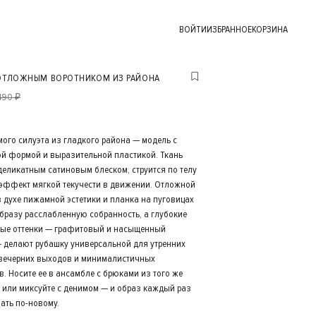
ВОЙТИ
ИЗБРАННОЕ
КОРЗИНА
 ОТЛОЖНЫМ ВОРОТНИКОМ ИЗ РАЙОНА
490 ₽
мого силуэта из гладкого района — модель с
й формой и выразительной пластикой. Ткань
деликатным сатиновым блеском, струится по телу
 эффект мягкой текучести в движении. Отложной
в духе пижамной эстетики и планка на пуговицах
бразу расслабленную собранность, а глубокие
ые оттенки — графитовый и насыщенный
 делают рубашку универсальной для утренних
 вечерних выходов и минималистичных
в. Носите ее в ансамбле с брюками из того же
 или миксуйте с денимом — и образ каждый раз
ать по-новому.