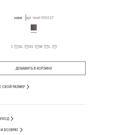
хаки
арт. lwwl-105027
S
XL
XS
M
L
ДОБАВИТЬ В КОРЗИНУ
Е СВОЙ РАЗМЕР
 УХОД
ДОСТАВКА И ВОЗВРАТ