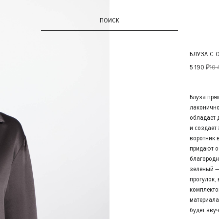
ПОИСК
БЛУЗА С
5 190 ₽
10 
Блуза пря
лаконично
обладает 
и создает
воротник 
придают о
благородн
зеленый —
прогулок,
комплекто
материала
будет звуч