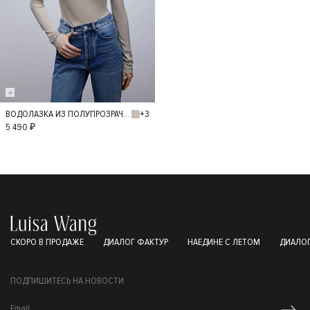
+3
ВОДОЛАЗКА ИЗ ПОЛУПРОЗРАЧНОГО ТРИКОТАЖА
M
L
5 490 ₽
СКОРО В ПРОДАЖЕ
ДИАЛОГ ФАКТУР
НАЕДИНЕ С ЛЕТОМ
ДИАЛОГ
ПОДПИШИТЕСЬ НА НОВОСТИ