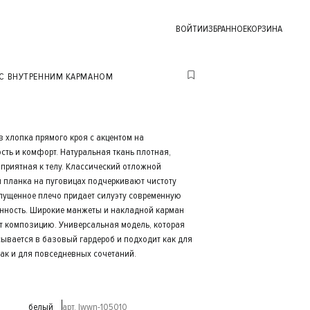
ВОЙТИ
ИЗБРАННОЕ
КОРЗИНА
 С ВНУТРЕННИМ КАРМАНОМ
з хлопка прямого кроя с акцентом на
сть и комфорт. Натуральная ткань плотная,
приятная к телу. Классический отложной
и планка на пуговицах подчеркивают чистоту
спущенное плечо придает силуэту современную
нность. Широкие манжеты и накладной карман
 композицию. Универсальная модель, которая
сывается в базовый гардероб и подходит как для
так и для повседневных сочетаний.
белый
арт. lwwn-105010