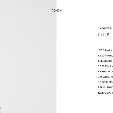
ПОИСК
РУБАШКА
8 990 ₽
Рубашка и
лаконично
дышащая, 
воротник 
линий, а 
расслабле
завершают
легко впи
деловых, 