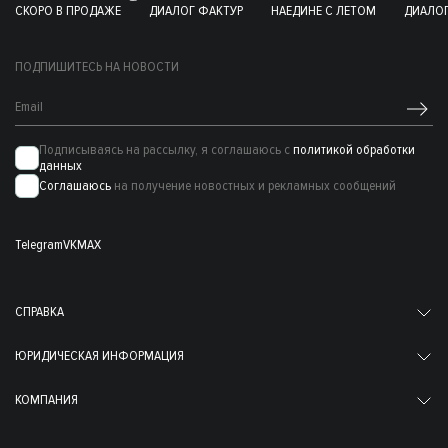
СКОРО В ПРОДАЖЕ
ДИАЛОГ ФАКТУР
НАЕДИНЕ С ЛЕТОМ
ДИАЛОГ
ПОДПИШИТЕСЬ НА НОВОСТИ
Подписываясь на рассылку, я соглашаюсь с
политикой обработки
данных
Соглашаюсь
на получение новостных и рекламных сообщений
Telegram
VK
MAX
СПРАВКА
ЮРИДИЧЕСКАЯ ИНФОРМАЦИЯ
КОМПАНИЯ