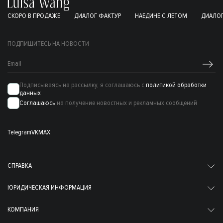
СКОРО В ПРОДАЖЕ
ДИАЛОГ ФАКТУР
НАЕДИНЕ С ЛЕТОМ
ДИАЛОГ
ПОДПИШИТЕСЬ НА НОВОСТИ
Подписываясь на рассылку, я соглашаюсь с
политикой обработки
данных
Соглашаюсь
на получение новостных и рекламных сообщений
Telegram
VK
MAX
СПРАВКА
ЮРИДИЧЕСКАЯ ИНФОРМАЦИЯ
КОМПАНИЯ