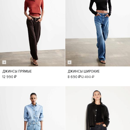
ДЖИНСЫ ПРЯМЫЕ
ДЖИНСЫ ШИРОКИЕ
34
40
42
36
38
34
12 990 ₽
8 690 ₽
12 490 ₽
40
42
- 40%
- 50%