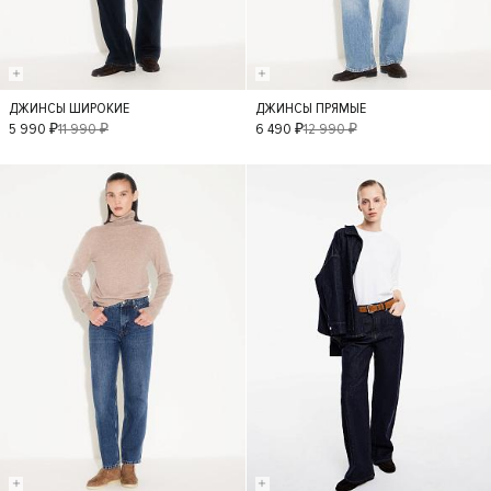
ДЖИНСЫ ШИРОКИЕ
ДЖИНСЫ ПРЯМЫЕ
36
42
34
38
40
42
5 990 ₽
11 990 ₽
6 490 ₽
12 990 ₽
40
38
- 50%
- 50%