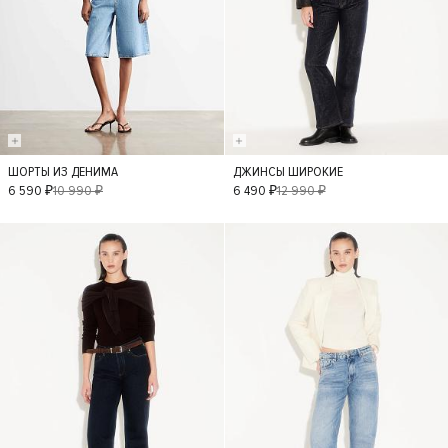
ШОРТЫ ИЗ ДЕНИМА
ДЖИНСЫ ШИРОКИЕ
36
38
34
40
42
6 590 ₽
10 990 ₽
6 490 ₽
12 990 ₽
40
42
- 50%
- 50%