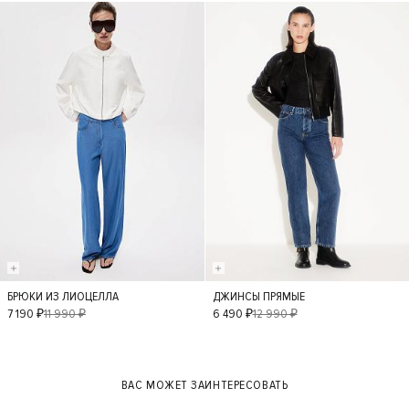
40
42
- 40%
- 50%
БРЮКИ ИЗ ЛИОЦЕЛЛА
ДЖИНСЫ ПРЯМЫЕ
XS
S
M
36
34
40
7 190 ₽
11 990 ₽
6 490 ₽
12 990 ₽
42
L
XL
ВАС МОЖЕТ ЗАИНТЕРЕСОВАТЬ