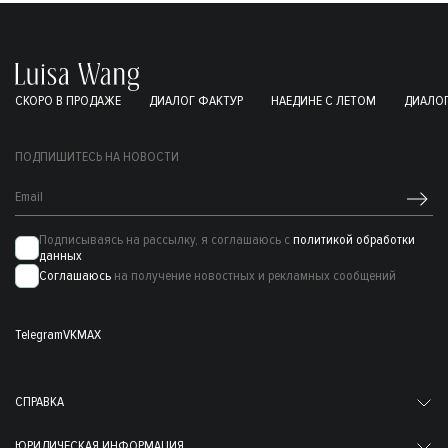
СКОРО В ПРОДАЖЕ
ДИАЛОГ ФАКТУР
НАЕДИНЕ С ЛЕТОМ
ДИАЛОГ
ПОДПИШИТЕСЬ НА НОВОСТИ
Подписываясь на рассылку, я соглашаюсь с
политикой обработки
данных
Соглашаюсь
на получение новостных и рекламных сообщений
Telegram
VK
MAX
СПРАВКА
ЮРИДИЧЕСКАЯ ИНФОРМАЦИЯ