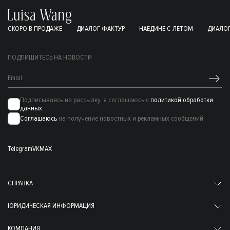
СКОРО В ПРОДАЖЕ
ДИАЛОГ ФАКТУР
НАЕДИНЕ С ЛЕТОМ
ДИАЛОГ
ПОДПИШИТЕСЬ НА НОВОСТИ
Подписываясь на рассылку, я соглашаюсь с
политикой обработки
данных
Соглашаюсь
на получение новостных и рекламных сообщений
Telegram
VK
MAX
СПРАВКА
ЮРИДИЧЕСКАЯ ИНФОРМАЦИЯ
КОМПАНИЯ