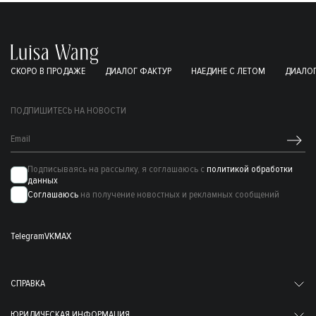
СКОРО В ПРОДАЖЕ
ДИАЛОГ ФАКТУР
НАЕДИНЕ С ЛЕТОМ
ДИАЛОГ
ПОДПИШИТЕСЬ НА НОВОСТИ
Подписываясь на рассылку, я соглашаюсь с
политикой обработки
данных
Соглашаюсь
на получение новостных и рекламных сообщений
Telegram
VK
MAX
СПРАВКА
ЮРИДИЧЕСКАЯ ИНФОРМАЦИЯ