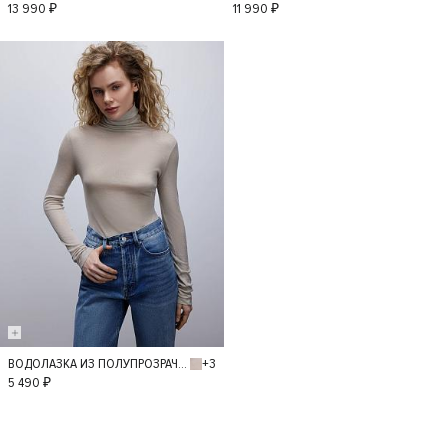
S
36
34
38
13 990 ₽
11 990 ₽
40
42
+3
ВОДОЛАЗКА ИЗ ПОЛУПРОЗРАЧНОГО ТРИКОТАЖА
M
L
5 490 ₽