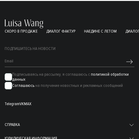
СКОРО В ПРОДАЖЕ
ДИАЛОГ ФАКТУР
НАЕДИНЕ С ЛЕТОМ
ДИАЛОГ
ПОДПИШИТЕСЬ НА НОВОСТИ
Подписываясь на рассылку, я соглашаюсь с
политикой обработки
данных
Соглашаюсь
на получение новостных и рекламных сообщений
Telegram
VK
MAX
СПРАВКА
ЮРИДИЧЕСКАЯ ИНФОРМАЦИЯ