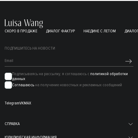
СКОРО В ПРОДАЖЕ
ДИАЛОГ ФАКТУР
НАЕДИНЕ С ЛЕТОМ
ДИАЛОГ
ПОДПИШИТЕСЬ НА НОВОСТИ
Подписываясь на рассылку, я соглашаюсь с
политикой обработки
данных
Соглашаюсь
на получение новостных и рекламных сообщений
Telegram
VK
MAX
СПРАВКА
ЮРИДИЧЕСКАЯ ИНФОРМАЦИЯ