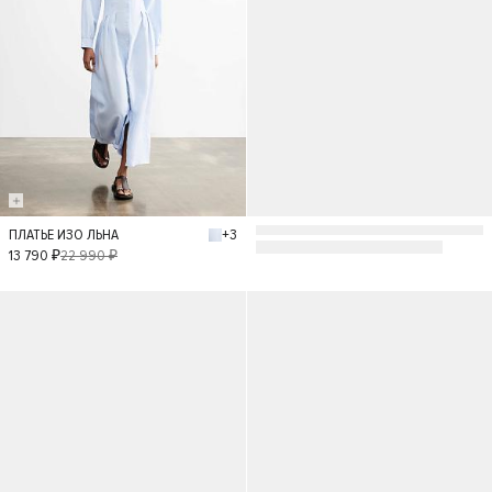
+3
ПЛАТЬЕ ИЗО ЛЬНА
XS
S
M
L
XS
S
M
13 790 ₽
22 990 ₽
L