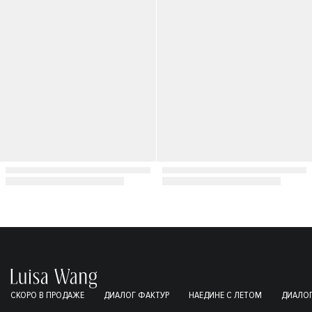
36
34
38
M
L
40
42
СКОРО В ПРОДАЖЕ
ДИАЛОГ ФАКТУР
НАЕДИНЕ С ЛЕТОМ
ДИАЛОГ