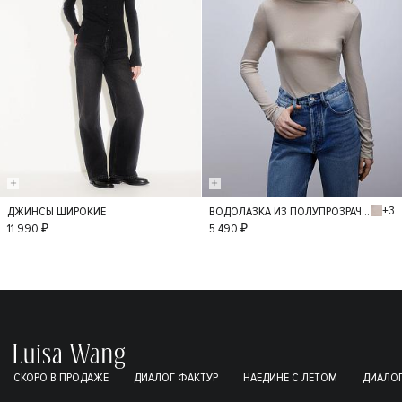
+3
ДЖИНСЫ ШИРОКИЕ
ВОДОЛАЗКА ИЗ ПОЛУПРОЗРАЧНОГО ТРИКОТАЖА
36
34
38
M
L
11 990 ₽
5 490 ₽
40
42
СКОРО В ПРОДАЖЕ
ДИАЛОГ ФАКТУР
НАЕДИНЕ С ЛЕТОМ
ДИАЛОГ