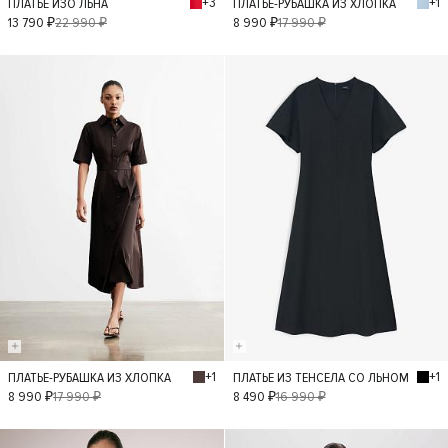
+3
+1
ПЛАТЬЕ ИЗО ЛЬНА
ПЛАТЬЕ-РУБАШКА ИЗ ХЛОПКА
XS
S
M
L
XS
S
M
13 790 ₽
22 990 ₽
8 990 ₽
17 990 ₽
L
- 50%
- 50%
+1
+1
ПЛАТЬЕ-РУБАШКА ИЗ ХЛОПКА
ПЛАТЬЕ ИЗ ТЕНСЕЛА СО ЛЬНОМ
XS
S
M
L
XS
S
M
L
8 990 ₽
17 990 ₽
8 490 ₽
16 990 ₽