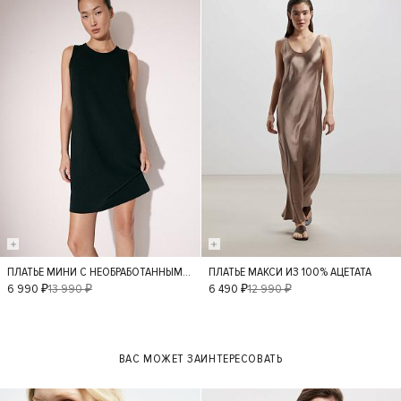
- 50%
- 50%
ПЛАТЬЕ МИНИ С НЕОБРАБОТАННЫМ КРАЕМ
ПЛАТЬЕ МАКСИ ИЗ 100% АЦЕТАТА
XS
S
M
L
XS
S
M
L
6 990 ₽
13 990 ₽
6 490 ₽
12 990 ₽
XL
ВАС МОЖЕТ ЗАИНТЕРЕСОВАТЬ