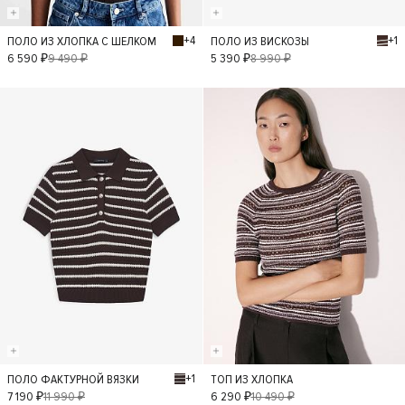
+4
+1
ПОЛО ИЗ ХЛОПКА С ШЕЛКОМ
ПОЛО ИЗ ВИСКОЗЫ
S
L
M
XS
L
M
S
6 590 ₽
9 490 ₽
5 390 ₽
8 990 ₽
XS
- 40%
- 40%
+1
ПОЛО ФАКТУРНОЙ ВЯЗКИ
ТОП ИЗ ХЛОПКА
S
L
M
XS
S
L
M
XS
7 190 ₽
11 990 ₽
6 290 ₽
10 490 ₽