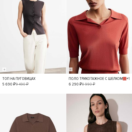
+1
ТОП НА ПУГОВИЦАХ
ПОЛО ТРИКОТАЖНОЕ С ШЕЛКОМ
S
L
M
XS
S
L
M
5 690 ₽
9 490 ₽
6 290 ₽
8 990 ₽
XS
- 30%
- 40%