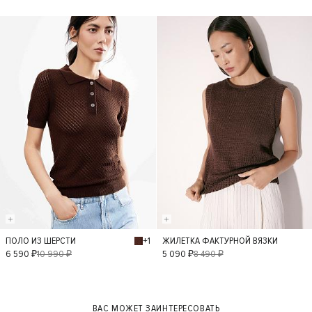
- 40%
- 40%
+1
ПОЛО ИЗ ШЕРСТИ
ЖИЛЕТКА ФАКТУРНОЙ ВЯЗКИ
S
M
XS
S
L
M
XS
6 590 ₽
10 990 ₽
5 090 ₽
8 490 ₽
ВАС МОЖЕТ ЗАИНТЕРЕСОВАТЬ