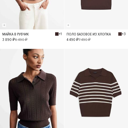
+1
+3
МАЙКА В РУБЧИК
ПОЛО БАЗОВОЕ ИЗ ХЛОПКА
S
M
S
L
M
3 890 ₽
6 490 ₽
4 490 ₽
7 490 ₽
XS
- 30%
- 40%