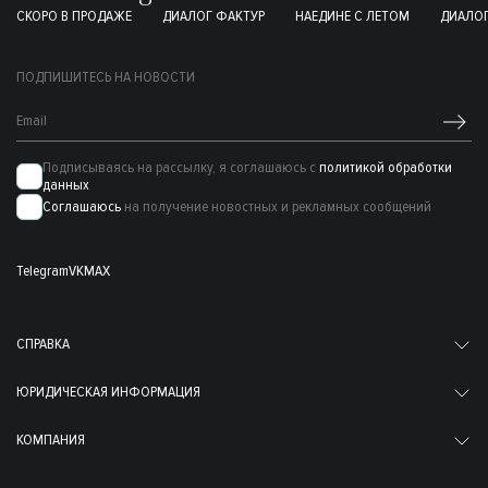
СКОРО В ПРОДАЖЕ
ДИАЛОГ ФАКТУР
НАЕДИНЕ С ЛЕТОМ
ДИАЛОГ
ПОДПИШИТЕСЬ НА НОВОСТИ
Подписываясь на рассылку, я соглашаюсь с
политикой обработки
данных
Соглашаюсь
на получение новостных и рекламных сообщений
Telegram
VK
MAX
СПРАВКА
ЮРИДИЧЕСКАЯ ИНФОРМАЦИЯ
КОМПАНИЯ