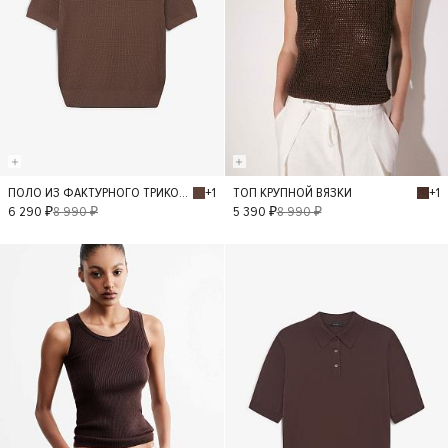
+1
+1
ПОЛО ИЗ ФАКТУРНОГО ТРИКОТАЖА
ТОП КРУПНОЙ ВЯЗКИ
S
L
M
XS
S
L
M
XS
6 290 ₽
8 990 ₽
5 390 ₽
8 990 ₽
- 40%
- 40%