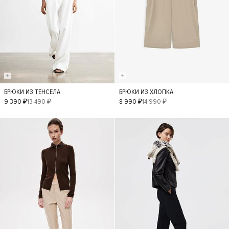
БРЮКИ ИЗ ТЕНСЕЛА
БРЮКИ ИЗ ХЛОПКА
XS
S
M
L
XS
S
M
9 390 ₽
13 490 ₽
8 990 ₽
14 990 ₽
L
- 50%