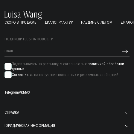
СКОРО В ПРОДАЖЕ
ДИАЛОГ ФАКТУР
НАЕДИНЕ С ЛЕТОМ
ДИАЛОГ
ПОДПИШИТЕСЬ НА НОВОСТИ
Подписываясь на рассылку, я соглашаюсь с
политикой обработки
данных
Соглашаюсь
на получение новостных и рекламных сообщений
Telegram
VK
MAX
СПРАВКА
ЮРИДИЧЕСКАЯ ИНФОРМАЦИЯ