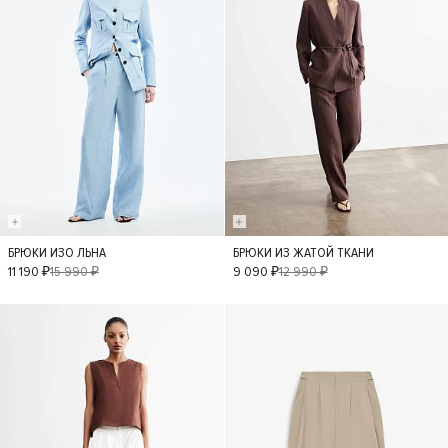
БРЮКИ ИЗО ЛЬНА
БРЮКИ ИЗ ЖАТОЙ ТКАНИ
XS
S
M
L
XS
S
M
L
11 190 ₽
15 990 ₽
9 090 ₽
12 990 ₽
- 30%
- 40%