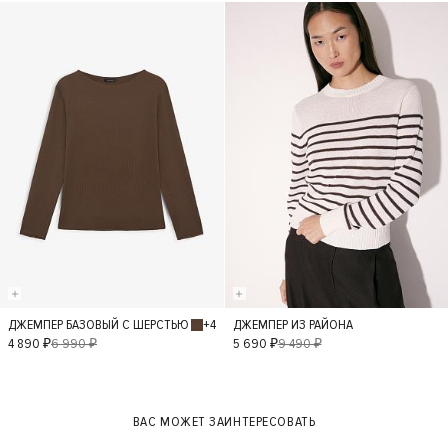
XS
- 30%
- 40%
+4
ДЖЕМПЕР БАЗОВЫЙ С ШЕРСТЬЮ
ДЖЕМПЕР ИЗ РАЙОНА
S
L
M
XS
S
L
M
XS
4 890 ₽
6 990 ₽
5 690 ₽
9 490 ₽
ВАС МОЖЕТ ЗАИНТЕРЕСОВАТЬ