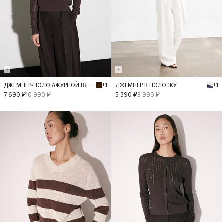
+1
+1
ДЖЕМПЕР-ПОЛО АЖУРНОЙ ВЯЗКИ
ДЖЕМПЕР В ПОЛОСКУ
S
L
M
XS
S
L
M
7 690 ₽
10 990 ₽
5 390 ₽
8 990 ₽
XS
- 40%
- 40%