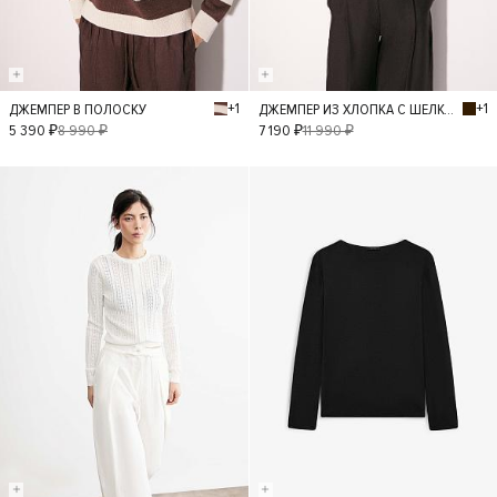
+1
+1
ДЖЕМПЕР В ПОЛОСКУ
ДЖЕМПЕР ИЗ ХЛОПКА С ШЕЛКОМ
L
M
XS
S
L
M
XS
5 390 ₽
8 990 ₽
7 190 ₽
11 990 ₽
- 40%
- 30%