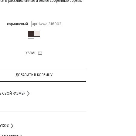
ся в расслабленные и более собранные образы.
коричневый
арт. lwwa-816002
XS
S
M
L
ДОБАВИТЬ В КОРЗИНУ
Е СВОЙ РАЗМЕР
 УХОД