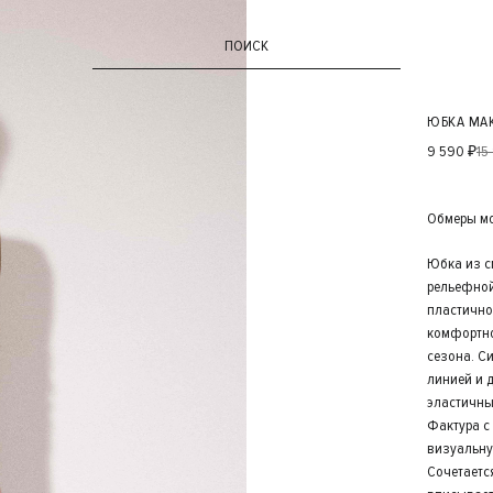
ПОИСК
ЮБКА МА
9 590 ₽
15
Обмеры мод
Юбка из с
рельефной
пластично
комфортно
сезона. С
линией и 
эластичны
Фактура с
визуальну
Сочетаетс