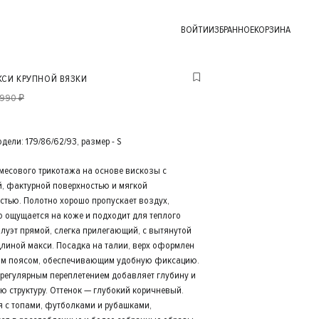
ВОЙТИ
ИЗБРАННОЕ
КОРЗИНА
КСИ КРУПНОЙ ВЯЗКИ
 990 ₽
ели: 179/86/62/93, размер - S
месового трикотажа на основе вискозы с
, фактурной поверхностью и мягкой
стью. Полотно хорошо пропускает воздух,
 ощущается на коже и подходит для теплого
илуэт прямой, слегка прилегающий, с вытянутой
длиной макси. Посадка на талии, верх оформлен
м поясом, обеспечивающим удобную фиксацию.
 регулярным переплетением добавляет глубину и
ю структуру. Оттенок — глубокий коричневый.
я с топами, футболками и рубашками,