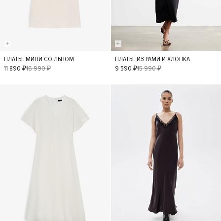
ПЛАТЬЕ МИНИ СО ЛЬНОМ
ПЛАТЬЕ ИЗ РАМИ И ХЛОПКА
XS
S
M
L
XS
S
M
11 890 ₽
16 990 ₽
9 590 ₽
15 990 ₽
L
- 50%
- 30%