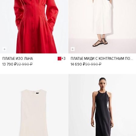
+3
ПЛАТЬЕ ИЗО ЛЬНА
ПЛАТЬЕ МИДИ С КОНТРАСТНЫМ ПОЯСОМ
XS
S
M
XS
S
M
13 790 ₽
22 990 ₽
14 690 ₽
20 990 ₽
L
L
- 30%
- 40%