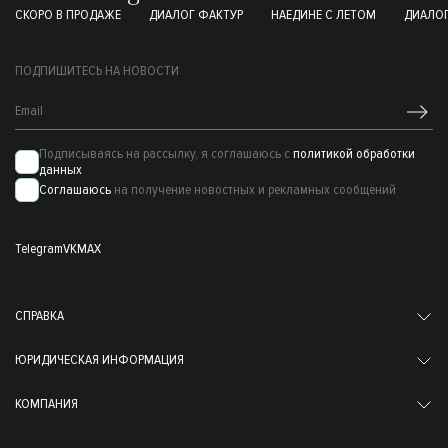
СКОРО В ПРОДАЖЕ
ДИАЛОГ ФАКТУР
НАЕДИНЕ С ЛЕТОМ
ДИАЛОГ
ПОДПИШИТЕСЬ НА НОВОСТИ
Подписываясь на рассылку, я соглашаюсь с
политикой обработки
данных
Соглашаюсь
на получение новостных и рекламных сообщений
Telegram
VK
MAX
СПРАВКА
ЮРИДИЧЕСКАЯ ИНФОРМАЦИЯ
КОМПАНИЯ