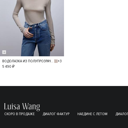
+3
ВОДОЛАЗКА ИЗ ПОЛУПРОЗРАЧНОГО ТРИКОТАЖА
M
L
5 490 ₽
СКОРО В ПРОДАЖЕ
ДИАЛОГ ФАКТУР
НАЕДИНЕ С ЛЕТОМ
ДИАЛОГ