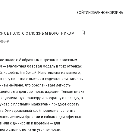
ВОЙТИ
ИЗБРАННОЕ
КОРЗИНА
ЖНОЕ ПОЛО С ОТЛОЖНЫМ ВОРОТНИКОМ
990 ₽
ое полос с V-образным вырезом и отложным
м — элегантная базовая модель в трех оттенках:
й, кофейный и белый. Изготовлена из мягкого,
 к телу полотна с высоким содержанием вискозы
нием нейлона, что обеспечивает легкость,
войства и долговечность изделия. Тонкая вязка
зке деликатную фактуру и аккуратную посадку, а
рукава с плотными манжетами придают образу
ть. Универсальный крой позволяет сочетать
классическими брюками и юбками для офисных
в или с джинсами и шортами — для
ного стиля с нотками утонченности.