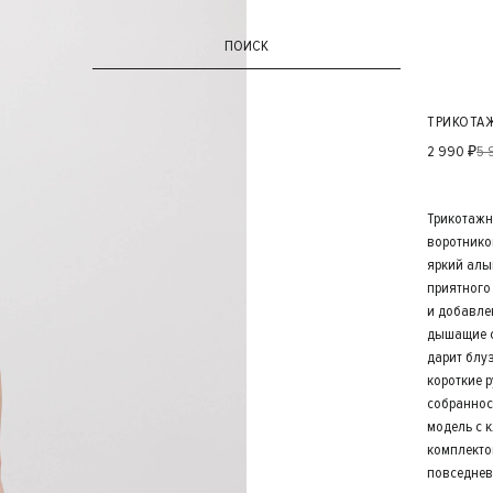
ПОИСК
ТРИКОТА
2 990 ₽
5 
Трикотажн
воротнико
яркий алы
приятного
и добавле
дышащие с
дарит блу
короткие 
собраннос
модель с 
комплекто
повседнев