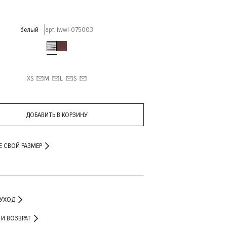
белый
арт. lwwl-075003
XS
M
L
S
ДОБАВИТЬ В КОРЗИНУ
Е СВОЙ РАЗМЕР
 УХОД
ДОСТАВКА И ВОЗВРАТ