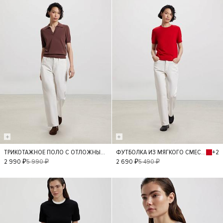
- 50%
- 50%
+2
ТРИКОТАЖНОЕ ПОЛО С ОТЛОЖНЫМ ВОРОТНИКОМ
ФУТБОЛКА ИЗ МЯГКОГО СМЕСОВОГО ТРИКОТАЖА
XS
S
M
S
L
M
2 990 ₽
5 990 ₽
2 690 ₽
5 490 ₽
- 50%
- 50%