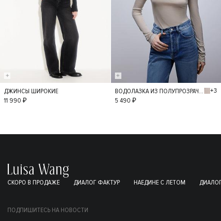
+3
ДЖИНСЫ ШИРОКИЕ
ВОДОЛАЗКА ИЗ ПОЛУПРОЗРАЧНОГО ТРИКОТАЖА
36
34
38
M
L
11 990 ₽
5 490 ₽
40
42
СКОРО В ПРОДАЖЕ
ДИАЛОГ ФАКТУР
НАЕДИНЕ С ЛЕТОМ
ДИАЛОГ
ПОДПИШИТЕСЬ НА НОВОСТИ