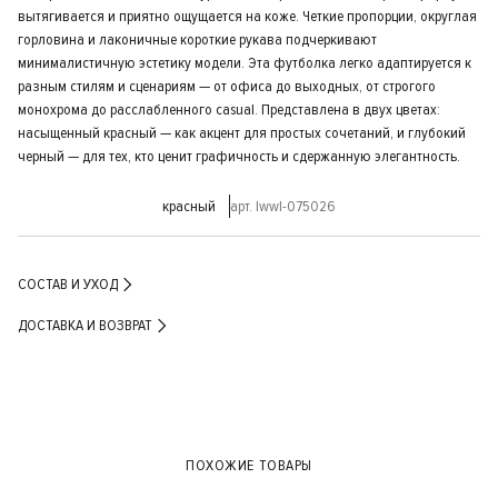
вытягивается и приятно ощущается на коже. Четкие пропорции, округлая
горловина и лаконичные короткие рукава подчеркивают
минималистичную эстетику модели. Эта футболка легко адаптируется к
разным стилям и сценариям — от офиса до выходных, от строгого
монохрома до расслабленного casual. Представлена в двух цветах:
насыщенный красный — как акцент для простых сочетаний, и глубокий
черный — для тех, кто ценит графичность и сдержанную элегантность.
красный
арт. lwwl-075026
СОСТАВ И УХОД
ДОСТАВКА И ВОЗВРАТ
ПОХОЖИЕ ТОВАРЫ