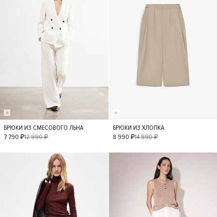
БРЮКИ ИЗ СМЕСОВОГО ЛЬНА
БРЮКИ ИЗ ХЛОПКА
XS
S
M
L
XS
S
M
L
7 790 ₽
12 990 ₽
8 990 ₽
14 990 ₽
- 50%
- 40%