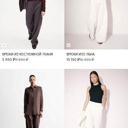
БРЮКИ ИЗ КОСТЮМНОЙ ТКАНИ
БРЮКИ ИЗО ЛЬНА
XS
S
M
L
S
XS
M
5 990 ₽
11 990 ₽
10 190 ₽
16 990 ₽
L
- 40%
- 40%