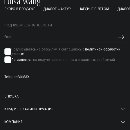
СКОРО В ПРОДАЖЕ
ДИАЛОГ ФАКТУР
НАЕДИНЕ С ЛЕТОМ
ДИАЛОГ
ПОДПИШИТЕСЬ НА НОВОСТИ
Подписываясь на рассылку, я соглашаюсь с
политикой обработки
данных
Соглашаюсь
на получение новостных и рекламных сообщений
Telegram
VK
MAX
СПРАВКА
ЮРИДИЧЕСКАЯ ИНФОРМАЦИЯ
КОМПАНИЯ