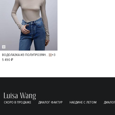
+3
ВОДОЛАЗКА ИЗ ПОЛУПРОЗРАЧНОГО ТРИКОТАЖА
M
L
5 490 ₽
СКОРО В ПРОДАЖЕ
ДИАЛОГ ФАКТУР
НАЕДИНЕ С ЛЕТОМ
ДИАЛОГ