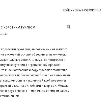
ВОЙТИ
ИЗБРАННОЕ
КОРЗИНА
 С КОРОТКИМ РУКАВОМ
490 ₽
с короткими рукавами, выполненный из мягкого
 на вискозной основе, объединяет лаконичную
ыразительные детали. Фактурная контрастная
фигурные пуговицы с гравировкой придают
нтажное настроение и подчеркивают геометрию
лассическая полоска делает акцент на линии плеч
ет графичности, а лаконичный крой позволяет
кардиган с джинсами, юбками и шортами. Модель
ена в двух оттенках — молочном с темным кантом
м темно-синем.