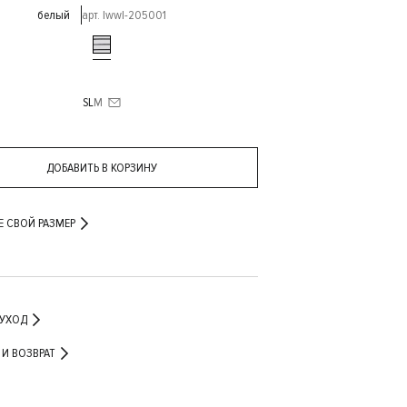
белый
арт. lwwl-205001
S
L
M
ДОБАВИТЬ В КОРЗИНУ
Е СВОЙ РАЗМЕР
 УХОД
ДОСТАВКА И ВОЗВРАТ