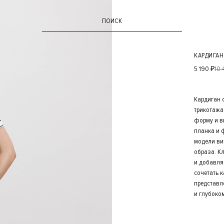
ПОИСК
КАРДИГАН
5 190 ₽
10 
Кардиган 
трикотажа
форму и в
планка и 
модели ви
образа. К
и добавля
сочетать 
представл
и глубоко