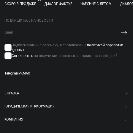
СКОРО В ПРОДАЖЕ
ДИАЛОГ ФАКТУР
НАЕДИНЕ С ЛЕТОМ
ДИАЛОГ
ПОДПИШИТЕСЬ НА НОВОСТИ
Подписываясь на рассылку, я соглашаюсь с
политикой обработки
данных
Соглашаюсь
на получение новостных и рекламных сообщений
Telegram
VK
MAX
СПРАВКА
ЮРИДИЧЕСКАЯ ИНФОРМАЦИЯ
КОМПАНИЯ