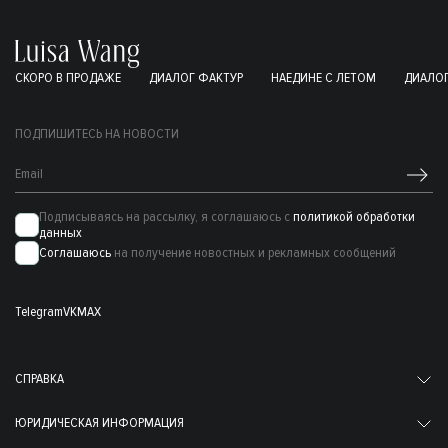
СКОРО В ПРОДАЖЕ
ДИАЛОГ ФАКТУР
НАЕДИНЕ С ЛЕТОМ
ДИАЛОГ
ПОДПИШИТЕСЬ НА НОВОСТИ
Подписываясь на рассылку, я соглашаюсь с
политикой обработки
данных
Соглашаюсь
на получение новостных и рекламных сообщений
Telegram
VK
MAX
СПРАВКА
ЮРИДИЧЕСКАЯ ИНФОРМАЦИЯ