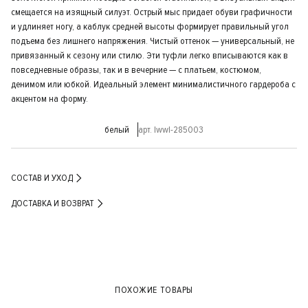
смещается на изящный силуэт. Острый мыс придает обуви графичности
и удлиняет ногу, а каблук средней высоты формирует правильный угол
подъема без лишнего напряжения. Чистый оттенок — универсальный, не
привязанный к сезону или стилю. Эти туфли легко вписываются как в
повседневные образы, так и в вечерние — с платьем, костюмом,
денимом или юбкой. Идеальный элемент минималистичного гардероба с
акцентом на форму.
белый
арт. lwwl-285003
СОСТАВ И УХОД
ДОСТАВКА И ВОЗВРАТ
ПОХОЖИЕ ТОВАРЫ