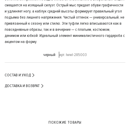
смещается на изящный силуэт. Острый мыс придает обуви графичности
и удлиняет ногу, а каблук средней высоты формирует правильный угол
подъема без лишнего напряжения. Чистый оттенок — универсальный, не
привязанный к сезону или стилю. Эти туфли легко вписываются как в
повседневные образы, так и в вечерние — с платьем, костюмом,
денимом или юбкой. Идеальный элемент минималистичного гардероба с
акцентом на форму.
черный
арт. lwwl-285003
СОСТАВ И УХОД
ДОСТАВКА И ВОЗВРАТ
ПОХОЖИЕ ТОВАРЫ