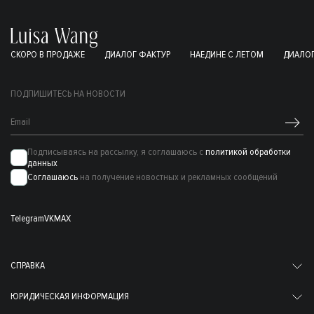
СКОРО В ПРОДАЖЕ
ДИАЛОГ ФАКТУР
НАЕДИНЕ С ЛЕТОМ
ДИАЛОГ
ПОДПИШИТЕСЬ НА НОВОСТИ
Подписываясь на рассылку, я соглашаюсь с
политикой обработки
данных
Соглашаюсь
на получение новостных и рекламных сообщений
Telegram
VK
MAX
СПРАВКА
ЮРИДИЧЕСКАЯ ИНФОРМАЦИЯ