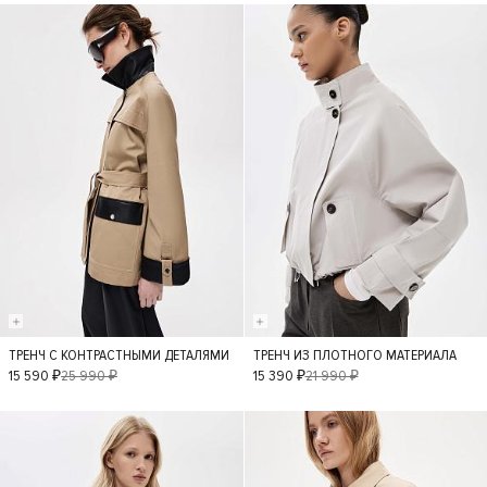
- 40%
- 30%
ТРЕНЧ С КОНТРАСТНЫМИ ДЕТАЛЯМИ
ТРЕНЧ ИЗ ПЛОТНОГО МАТЕРИАЛА
XS
S
M
L
XS
S
M
15 590 ₽
25 990 ₽
15 390 ₽
21 990 ₽
L
- 50%
- 40%