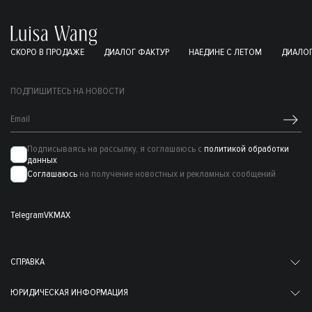
СКОРО В ПРОДАЖЕ
ДИАЛОГ ФАКТУР
НАЕДИНЕ С ЛЕТОМ
ДИАЛОГ
ПОДПИШИТЕСЬ НА НОВОСТИ
Подписываясь на рассылку, я соглашаюсь с
политикой обработки
данных
Соглашаюсь
на получение новостных и рекламных сообщений
Telegram
VK
MAX
СПРАВКА
ЮРИДИЧЕСКАЯ ИНФОРМАЦИЯ