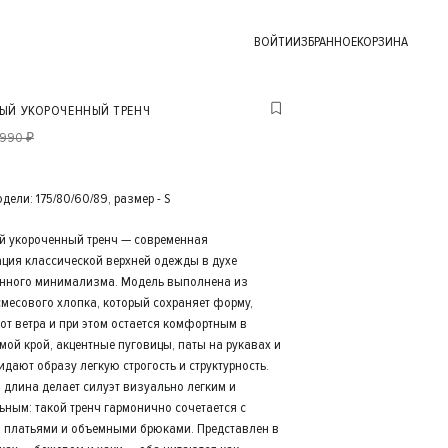
ВОЙТИ
ИЗБРАННОЕ
КОРЗИНА
ЫЙ УКОРОЧЕННЫЙ ТРЕНЧ
 990 ₽
ели: 175/80/60/89, размер - S
 укороченный тренч — современная
ация классической верхней одежды в духе
нного минимализма. Модель выполнена из
смесового хлопка, который сохраняет форму,
от ветра и при этом остается комфортным в
мой крой, акцентные пуговицы, паты на рукавах и
дают образу легкую строгость и структурность.
 длина делает силуэт визуально легким и
ьным: такой тренч гармонично сочетается с
 платьями и объемными брюками. Представлен в