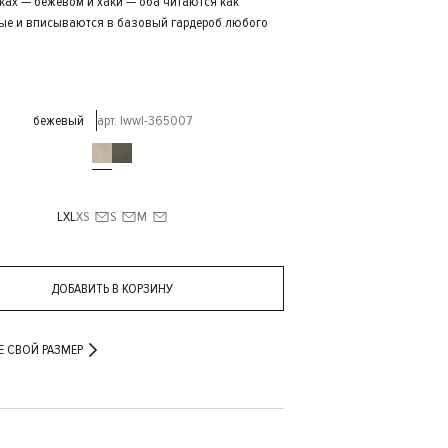
нках — бежевом и хаки — оба читаются как
ые и вписываются в базовый гардероб любого
бежевый
арт. lwwl-365007
L
XL
XS
S
M
ДОБАВИТЬ В КОРЗИНУ
Е СВОЙ РАЗМЕР