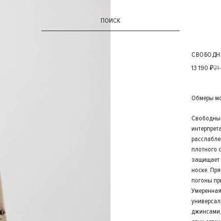
ПОИСК
СВОБОДН
13 190 ₽
21
Обмеры мод
Свободный
интерпрет
расслабле
плотного 
защищает 
носке. Пря
погоны при
Умеренная
универсал
джинсами,