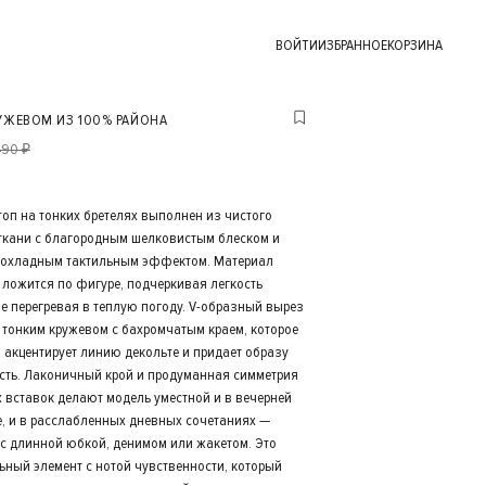
ВОЙТИ
ИЗБРАННОЕ
КОРЗИНА
УЖЕВОМ ИЗ 100% РАЙОНА
490 ₽
оп на тонких бретелях выполнен из чистого
ткани с благородным шелковистым блеском и
рохладным тактильным эффектом. Материал
 ложится по фигуре, подчеркивая легкость
не перегревая в теплую погоду. V-образный вырез
тонким кружевом с бахромчатым краем, которое
 акцентирует линию декольте и придает образу
сть. Лаконичный крой и продуманная симметрия
 вставок делают модель уместной и в вечерней
е, и в расслабленных дневных сочетаниях —
 с длинной юбкой, денимом или жакетом. Это
ьный элемент с нотой чувственности, который