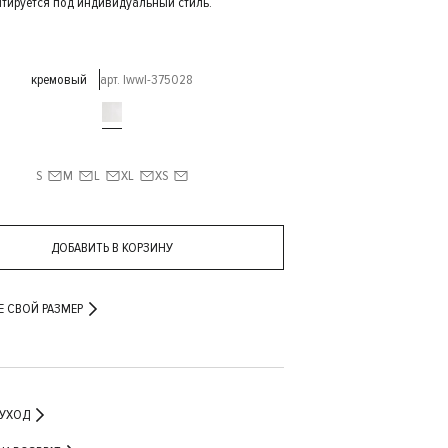
птируется под индивидуальный стиль.
кремовый
арт. lwwl-375028
S
M
L
XL
XS
ДОБАВИТЬ В КОРЗИНУ
Е СВОЙ РАЗМЕР
 УХОД