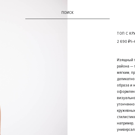
ПОИСК
ТОП С КР
2 690 ₽
5 
Изящный т
района — 
мягким, п
деликатно
образа и 
оформлен 
визуально
утонченно
кружевных
стилистик
например,
универсал