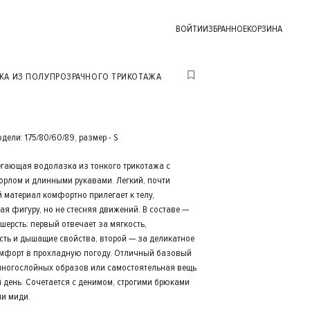
ВОЙТИ
ИЗБРАННОЕ
КОРЗИНА
КА ИЗ ПОЛУПРОЗРАЧНОГО ТРИКОТАЖА
ели: 175/80/60/89, размер - S
гающая водолазка из тонкого трикотажа с
орлом и длинными рукавами. Легкий, почти
 материал комфортно прилегает к телу,
ая фигуру, но не стесняя движений. В составе —
шерсть: первый отвечает за мягкость,
сть и дышащие свойства, второй — за деликатное
омфорт в прохладную погоду. Отличный базовый
многослойных образов или самостоятельная вещь
 день. Сочетается с денимом, строгими брюками
и миди.