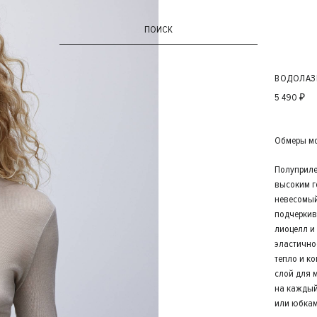
ПОИСК
ВОДОЛАЗ
5 490 ₽
Обмеры мод
Полуприле
высоким г
невесомый
подчеркив
лиоцелл и 
эластично
тепло и к
слой для 
на каждый
или юбкам