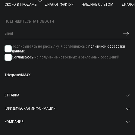
СКОРО В ПРОДАЖЕ
ДИАЛОГ ФАКТУР
НАЕДИНЕ С ЛЕТОМ
ДИАЛОГ
ПОДПИШИТЕСЬ НА НОВОСТИ
Подписываясь на рассылку, я соглашаюсь с
политикой обработки
данных
Соглашаюсь
на получение новостных и рекламных сообщений
Telegram
VK
MAX
СПРАВКА
ЮРИДИЧЕСКАЯ ИНФОРМАЦИЯ
КОМПАНИЯ