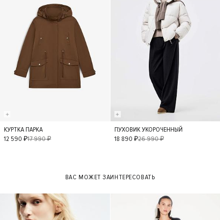
КУРТКА ПАРКА
ПУХОВИК УКОРОЧЕННЫЙ
S
L
M
L
M
S
12 590 ₽
17 990 ₽
18 890 ₽
26 990 ₽
ВАС МОЖЕТ ЗАИНТЕРЕСОВАТЬ