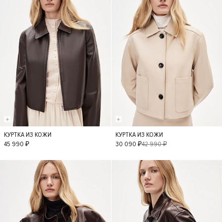
КУРТКА ИЗ КОЖИ
КУРТКА ИЗ КОЖИ
S
L
M
S
M
XS
45 990 ₽
30 090 ₽
42 990 ₽