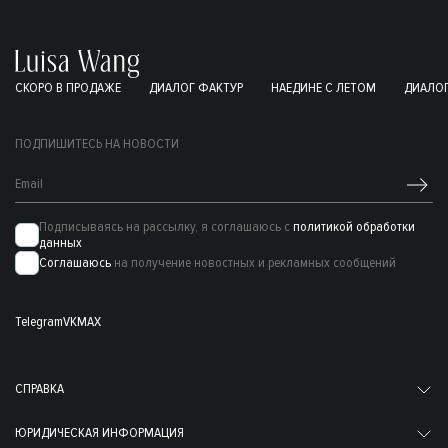
СКОРО В ПРОДАЖЕ
ДИАЛОГ ФАКТУР
НАЕДИНЕ С ЛЕТОМ
ДИАЛОГ
ПОДПИШИТЕСЬ НА НОВОСТИ
Подписываясь на рассылку, я соглашаюсь с
политикой обработки
данных
Соглашаюсь
на получение новостных и рекламных сообщений
Telegram
VK
MAX
СПРАВКА
ЮРИДИЧЕСКАЯ ИНФОРМАЦИЯ