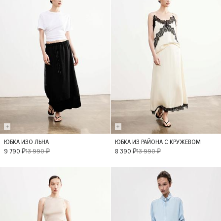
ЮБКА ИЗО ЛЬНА
ЮБКА ИЗ РАЙОНА С КРУЖЕВОМ
XS
S
M
L
XS
S
M
9 790 ₽
13 990 ₽
8 390 ₽
13 990 ₽
L
- 30%
- 30%