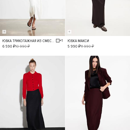
+1
ЮБКА ТРИКОТАЖНАЯ ИЗ СМЕСОВОГО ХЛОПКА
ЮБКА МАКСИ
S
M
L
XS
S
M
L
XL
6 590 ₽
10 990 ₽
5 990 ₽
11 990 ₽
- 70%