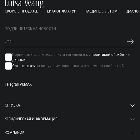
СКОРО В ПРОДАЖЕ
ДИАЛОГ ФАКТУР
НАЕДИНЕ С ЛЕТОМ
ДИАЛОГ
ПОДПИШИТЕСЬ НА НОВОСТИ
Подписываясь на рассылку, я соглашаюсь с
политикой обработки
данных
Соглашаюсь
на получение новостных и рекламных сообщений
Telegram
VK
MAX
СПРАВКА
ЮРИДИЧЕСКАЯ ИНФОРМАЦИЯ
КОМПАНИЯ