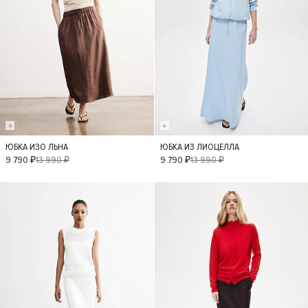
ЮБКА ИЗО ЛЬНА
ЮБКА ИЗ ЛИОЦЕЛЛА
XS
L
XS
S
M
9 790 ₽
13 990 ₽
9 790 ₽
13 990 ₽
L
- 40%
- 50%