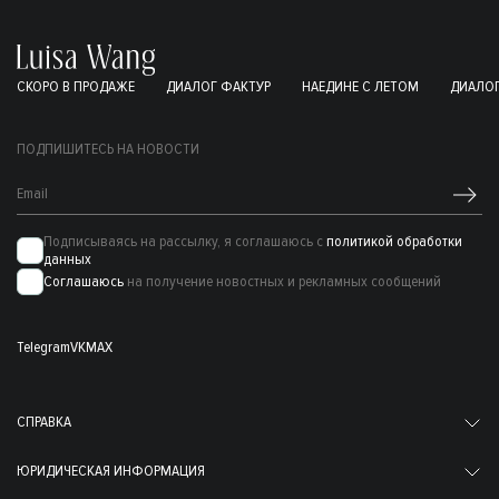
СКОРО В ПРОДАЖЕ
ДИАЛОГ ФАКТУР
НАЕДИНЕ С ЛЕТОМ
ДИАЛОГ
ПОДПИШИТЕСЬ НА НОВОСТИ
Подписываясь на рассылку, я соглашаюсь с
политикой обработки
данных
Соглашаюсь
на получение новостных и рекламных сообщений
Telegram
VK
MAX
СПРАВКА
ЮРИДИЧЕСКАЯ ИНФОРМАЦИЯ