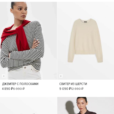
- 30%
- 30%
ДЖЕМПЕР С ПОЛОСКАМИ
СВИТЕР ИЗ ШЕРСТИ
L
S
M
4 890 ₽
6 990 ₽
9 090 ₽
12 990 ₽
- 40%
- 30%