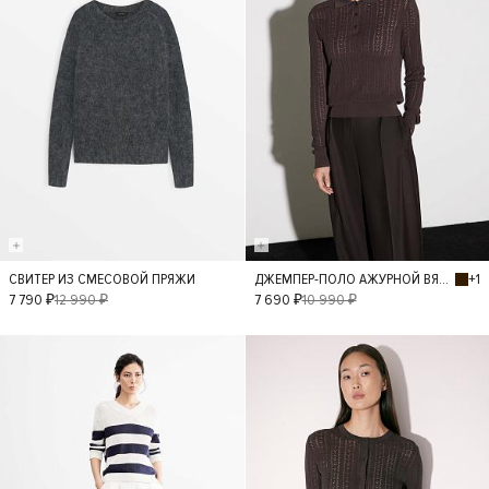
+1
СВИТЕР ИЗ СМЕСОВОЙ ПРЯЖИ
ДЖЕМПЕР-ПОЛО АЖУРНОЙ ВЯЗКИ
M
S
L
M
XS
7 790 ₽
12 990 ₽
7 690 ₽
10 990 ₽
- 40%
- 40%