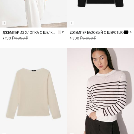
+1
+4
ДЖЕМПЕР ИЗ ХЛОПКА С ШЕЛКОМ
ДЖЕМПЕР БАЗОВЫЙ С ШЕРСТЬЮ
S
L
M
XS
S
L
M
XS
7 190 ₽
11 990 ₽
4 890 ₽
6 990 ₽
- 30%
- 40%