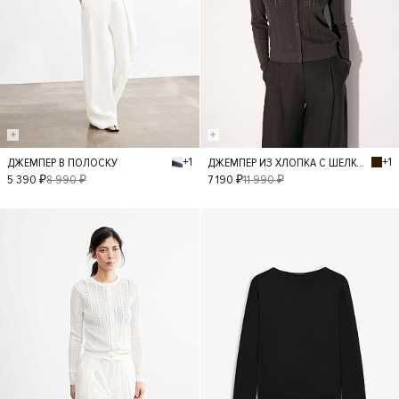
+1
+1
ДЖЕМПЕР В ПОЛОСКУ
ДЖЕМПЕР ИЗ ХЛОПКА С ШЕЛКОМ
S
L
M
XS
S
L
M
XS
5 390 ₽
8 990 ₽
7 190 ₽
11 990 ₽
- 40%
- 30%