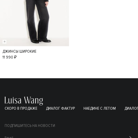
ДЖИНСЫ ШИРОКИЕ
36
34
38
11 990 ₽
40
42
СКОРО В ПРОДАЖЕ
ДИАЛОГ ФАКТУР
НАЕДИНЕ С ЛЕТОМ
ДИАЛОГ
ПОДПИШИТЕСЬ НА НОВОСТИ