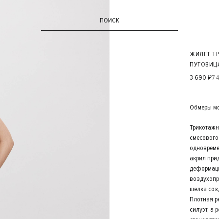
ПОИСК
ЖИЛЕТ Т
ПУГОВИЦ
3 690 ₽
7 
Обмеры мод
Трикотажн
смесового
одновреме
акрил прид
деформаци
воздухопр
шелка соз
Плотная р
силуэт, а