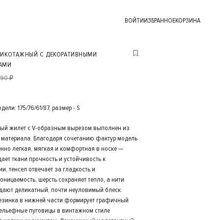
ВОЙТИ
ИЗБРАННОЕ
КОРЗИНА
РИКОТАЖНЫЙ С ДЕКОРАТИВНЫМИ
АМИ
490 ₽
ели: 175/76/61/87, размер - S
ый жилет с V-образным вырезом выполнен из
 материала. Благодаря сочетанию фактур модель
нно легкая, мягкая и комфортная в носке —
ает ткани прочность и устойчивость к
и, тенсел отвечает за гладкость и
оницаемость, шерсть сохраняет тепло, а нити
дают деликатный, почти неуловимый блеск.
езинка в нижней части формирует графичный
 рельефные пуговицы в винтажном стиле