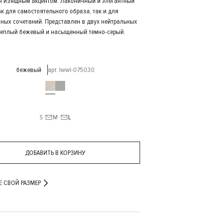
я изящным акцентом. Лаконичный и элегантный
к для самостоятельного образа, так и для
ных сочетаний. Представлен в двух нейтральных
 теплый бежевый и насыщенный темно-серый.
бежевый
арт. lwwl-075030
S
M
L
ДОБАВИТЬ В КОРЗИНУ
Е СВОЙ РАЗМЕР