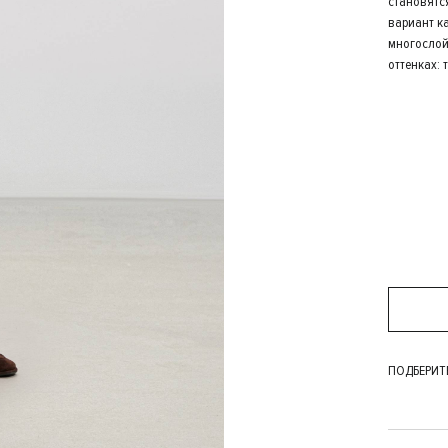
становятс
вариант ка
многослой
оттенках:
ПОДБЕРИТ