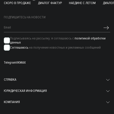
СКОРО В ПРОДАЖЕ
ДИАЛОГ ФАКТУР
НАЕДИНЕ С ЛЕТОМ
ДИАЛОГ
ПОДПИШИТЕСЬ НА НОВОСТИ
Подписываясь на рассылку, я соглашаюсь с
политикой обработки
данных
Соглашаюсь
на получение новостных и рекламных сообщений
Telegram
VK
MAX
СПРАВКА
ЮРИДИЧЕСКАЯ ИНФОРМАЦИЯ
КОМПАНИЯ