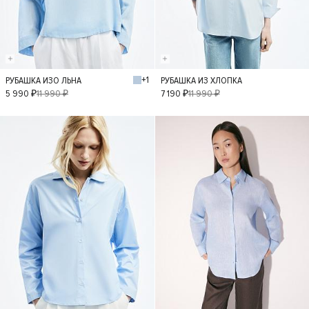
+1
РУБАШКА ИЗО ЛЬНА
РУБАШКА ИЗ ХЛОПКА
XS
S
M
L
XS
S
M
L
5 990 ₽
11 990 ₽
7 190 ₽
11 990 ₽
- 50%
- 30%