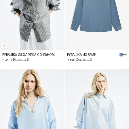
+4
РУБАШКА ИЗ ХЛОПКА СО ЛЬНОМ
РУБАШКА ИЗ РАМИ
S
XS
M
L
XS
S
M
L
6 490 ₽
12 990 ₽
7 190 ₽
11 990 ₽
- 50%
- 40%