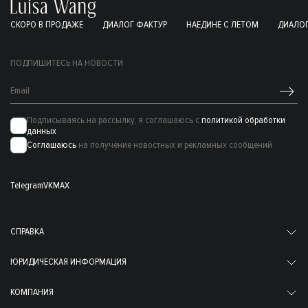
СКОРО В ПРОДАЖЕ
ДИАЛОГ ФАКТУР
НАЕДИНЕ С ЛЕТОМ
ДИАЛОГ
ПОДПИШИТЕСЬ НА НОВОСТИ
Подписываясь на рассылку, я соглашаюсь с
политикой обработки
данных
Соглашаюсь
на получение новостных и рекламных сообщений
Telegram
VK
MAX
СПРАВКА
ЮРИДИЧЕСКАЯ ИНФОРМАЦИЯ
КОМПАНИЯ