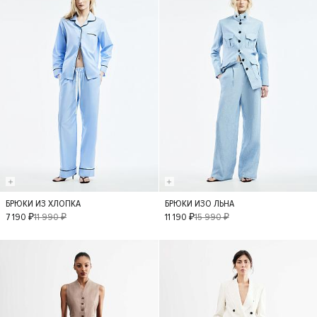
БРЮКИ ИЗ ХЛОПКА
БРЮКИ ИЗО ЛЬНА
XS
S
M
L
XS
S
M
L
7 190 ₽
11 990 ₽
11 190 ₽
15 990 ₽
- 30%
- 40%