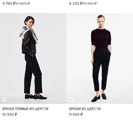
XS
S
M
L
XS
S
M
L
9 790 ₽
13 990 ₽
6 290 ₽
10 490 ₽
БРЮКИ ПРЯМЫЕ ИЗ ШЕРСТИ
БРЮКИ ИЗ ШЕРСТИ
S
M
L
XL
XS
S
M
L
10 990 ₽
11 990 ₽
XL