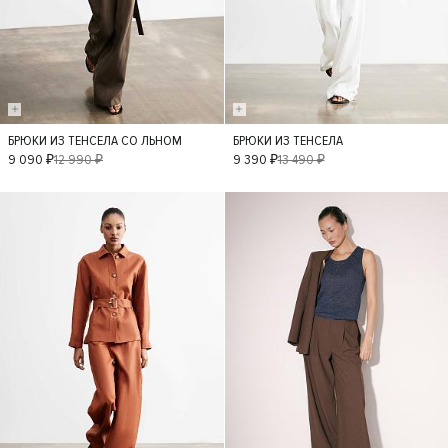
БРЮКИ ИЗ ТЕНСЕЛА СО ЛЬНОМ
БРЮКИ ИЗ ТЕНСЕЛА
S
M
L
XS
S
M
9 090 ₽
12 990 ₽
9 390 ₽
13 490 ₽
XL
L
- 50%
- 50%