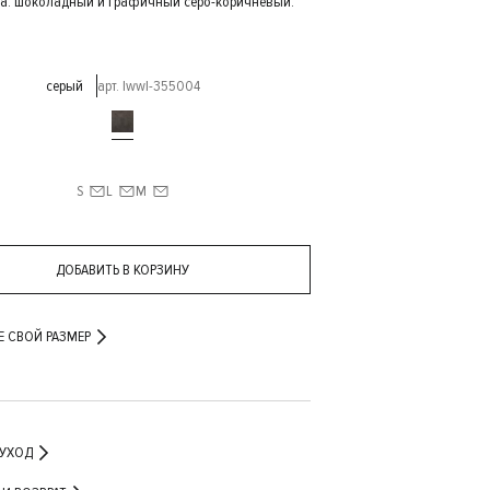
ка: шоколадный и графичный серо-коричневый.
серый
арт. lwwl-355004
S
L
M
ДОБАВИТЬ В КОРЗИНУ
Е СВОЙ РАЗМЕР
 УХОД