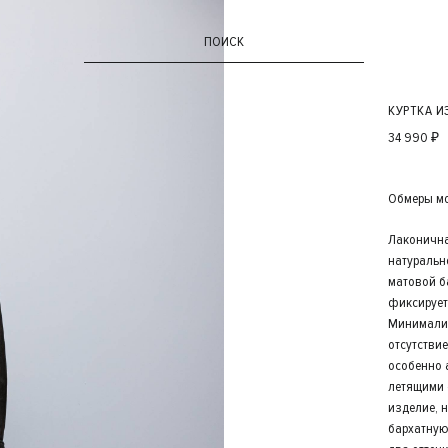
ПОИСК
КУРТКА И
34 990 ₽
Обмеры мод
Лаконична
натуральн
матовой б
фиксирует
Минималис
отсутстви
особенно 
летящими 
изделие, 
бархатную