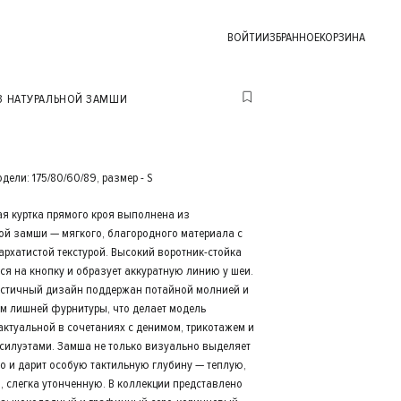
ВОЙТИ
ИЗБРАННОЕ
КОРЗИНА
З НАТУРАЛЬНОЙ ЗАМШИ
ели: 175/80/60/89, размер - S
я куртка прямого кроя выполнена из
ой замши — мягкого, благородного материала с
архатистой текстурой. Высокий воротник-стойка
ся на кнопку и образует аккуратную линию у шеи.
тичный дизайн поддержан потайной молнией и
ем лишней фурнитуры, что делает модель
актуальной в сочетаниях с денимом, трикотажем и
силуэтами. Замша не только визуально выделяет
но и дарит особую тактильную глубину — теплую,
, слегка утонченную. В коллекции представлено