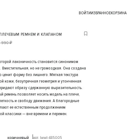
ВОЙТИ
ИЗБРАННОЕ
КОРЗИНА
 ПЛЕЧЕВЫМ РЕМНЕМ И КЛАПАНОМ
 990 ₽
которой лаконичность становится синонимом
. Вместительная, но не громоздкая. Она создана
то ценит форму без лишнего. Мягкая текстура
ой кожи, безупречная геометрия и утонченная
придают образу сдержанную выразительность.
й ремень позволяет носить модель на плече,
легкость и свободу движения. А благородные
елают ее естественным продолжением
ой классики — вне времени и перемен.
коричневый
арт. lwwl-485005