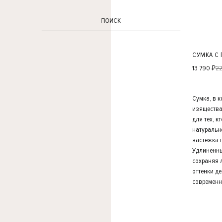
ПОИСК
СУМКА С
13 790 ₽
22
Сумка, в 
изящества
для тех, к
натуральн
застежка 
Удлиненны
сохраняя 
оттенки д
современн