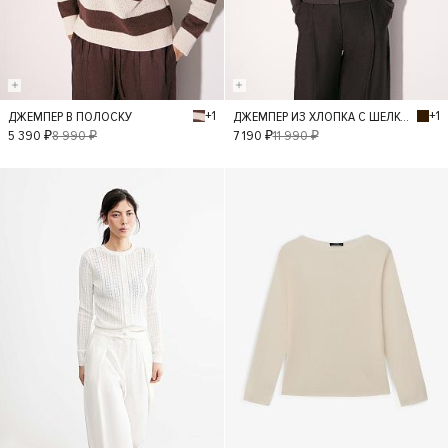
+1
+1
ДЖЕМПЕР В ПОЛОСКУ
ДЖЕМПЕР ИЗ ХЛОПКА С ШЕЛКОМ
L
M
XS
S
L
M
XS
5 390 ₽
8 990 ₽
7 190 ₽
11 990 ₽
- 40%
- 30%