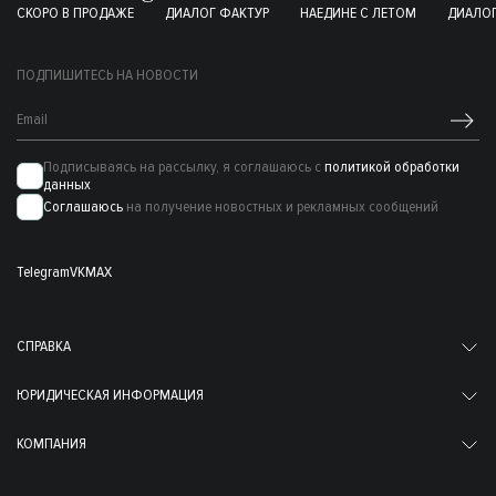
СКОРО В ПРОДАЖЕ
ДИАЛОГ ФАКТУР
НАЕДИНЕ С ЛЕТОМ
ДИАЛОГ
ПОДПИШИТЕСЬ НА НОВОСТИ
Подписываясь на рассылку, я соглашаюсь с
политикой обработки
данных
Соглашаюсь
на получение новостных и рекламных сообщений
Telegram
VK
MAX
СПРАВКА
ЮРИДИЧЕСКАЯ ИНФОРМАЦИЯ
КОМПАНИЯ