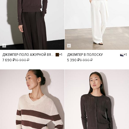
+1
+1
ДЖЕМПЕР-ПОЛО АЖУРНОЙ ВЯЗКИ
ДЖЕМПЕР В ПОЛОСКУ
S
L
M
XS
S
L
M
7 690 ₽
10 990 ₽
5 390 ₽
8 990 ₽
XS
- 40%
- 40%