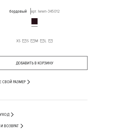
бордовый
арт. lwwn-345012
XS
S
M
L
ДОБАВИТЬ В КОРЗИНУ
Е СВОЙ РАЗМЕР
 УХОД
ДОСТАВКА И ВОЗВРАТ