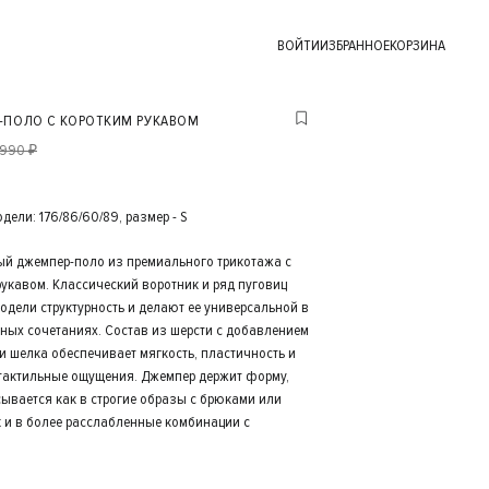
ВОЙТИ
ИЗБРАННОЕ
КОРЗИНА
-ПОЛО С КОРОТКИМ РУКАВОМ
 990 ₽
ели: 176/86/60/89, размер - S
й джемпер-поло из премиального трикотажа с
рукавом. Классический воротник и ряд пуговиц
одели структурность и делают ее универсальной в
ных сочетаниях. Состав из шерсти с добавлением
и шелка обеспечивает мягкость, пластичность и
тактильные ощущения. Джемпер держит форму,
сывается как в строгие образы с брюками или
к и в более расслабленные комбинации с
.