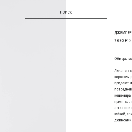
ПОИСК
ДЖЕМПЕР
7 690 ₽
10
Обмеры мод
Лаконичны
коротким 
придают м
повседнев
кашемира 
приятные 
легко впи
юбкой, та
джинсами