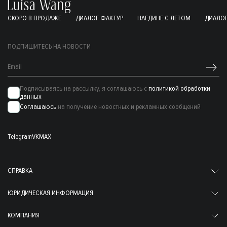
СКОРО В ПРОДАЖЕ
ДИАЛОГ ФАКТУР
НАЕДИНЕ С ЛЕТОМ
ДИАЛОГ
ПОДПИШИТЕСЬ НА НОВОСТИ
Подписываясь на рассылку, я соглашаюсь с
политикой обработки
данных
Соглашаюсь
на получение новостных и рекламных сообщений
Telegram
VK
MAX
СПРАВКА
ЮРИДИЧЕСКАЯ ИНФОРМАЦИЯ
КОМПАНИЯ