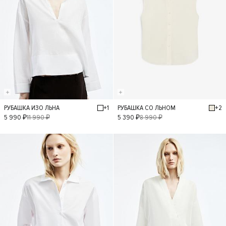
+1
+2
РУБАШКА ИЗО ЛЬНА
РУБАШКА СО ЛЬНОМ
XS
S
M
L
XS
S
M
L
5 990 ₽
11 990 ₽
5 390 ₽
8 990 ₽
- 50%
- 40%