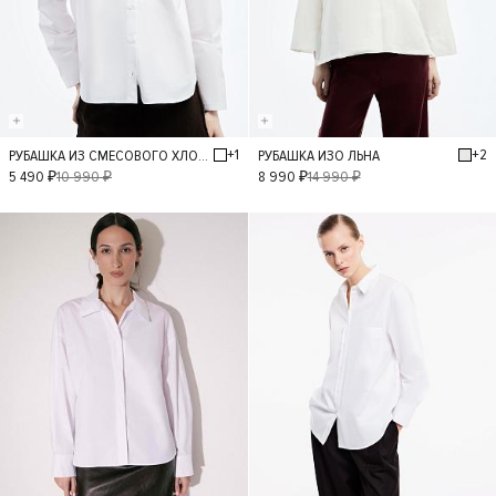
+1
+2
РУБАШКА ИЗ СМЕСОВОГО ХЛОПКА
РУБАШКА ИЗО ЛЬНА
XS
S
M
L
XS
S
M
L
5 490 ₽
10 990 ₽
8 990 ₽
14 990 ₽
- 30%