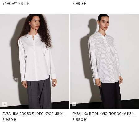
XS
S
M
L
XS
S
M
L
7 190 ₽
11 990 ₽
8 990 ₽
РУБАШКА СВОБОДНОГО КРОЯ ИЗ ХЛОПКА
РУБАШКА В ТОНКУЮ ПОЛОСКУ ИЗ 100% ХЛОПКА
S
M
L
XS
M
L
8 990 ₽
9 990 ₽