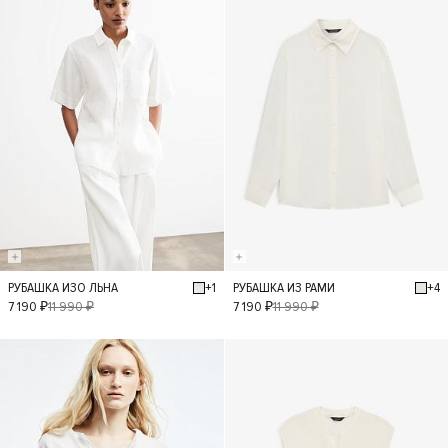
+1
+4
РУБАШКА ИЗО ЛЬНА
РУБАШКА ИЗ РАМИ
XS
S
M
L
XS
S
M
L
7 190 ₽
11 990 ₽
7 190 ₽
11 990 ₽
- 50%
- 40%